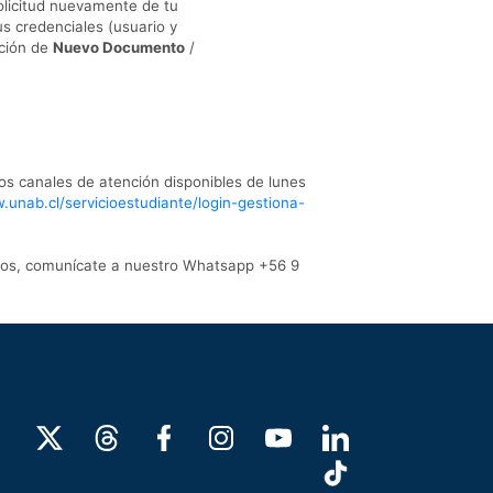
solicitud nuevamente de tu
us credenciales (usuario y
pción de
Nuevo Documento
/
s canales de atención disponibles de lunes
.unab.cl/servicioestudiante/login-gestiona-
cados, comunícate a nuestro Whatsapp +56 9